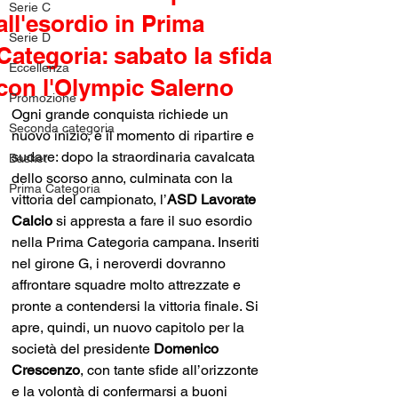
Serie C
all'esordio in Prima
Serie D
Categoria: sabato la sfida
Eccellenza
con l'Olympic Salerno
Promozione
Ogni grande conquista richiede un 
Seconda categoria
nuovo inizio, è il momento di ripartire e 
sudare: dopo la straordinaria cavalcata 
Basket
dello scorso anno, culminata con la 
Prima Categoria
vittoria del campionato, l’
ASD Lavorate 
Calcio
 si appresta a fare il suo esordio 
nella Prima Categoria campana. Inseriti 
nel girone G, i neroverdi dovranno 
affrontare squadre molto attrezzate e 
pronte a contendersi la vittoria finale. Si 
apre, quindi, un nuovo capitolo per la 
società del presidente 
Domenico 
Crescenzo
, con tante sfide all’orizzonte 
e la volontà di confermarsi a buoni 