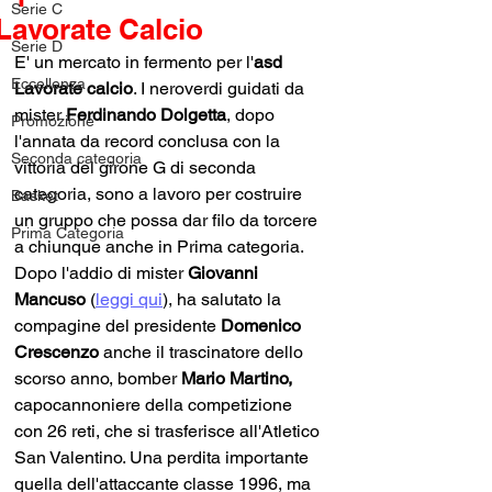
Serie C
Lavorate Calcio
Serie D
E' un mercato in fermento per l'
asd 
Eccellenza
Lavorate calcio
. I neroverdi guidati da 
mister 
Ferdinando Dolgetta
, dopo 
Promozione
l'annata da record conclusa con la 
Seconda categoria
vittoria del girone G di seconda 
categoria, sono a lavoro per costruire 
Basket
un gruppo che possa dar filo da torcere 
Prima Categoria
a chiunque anche in Prima categoria. 
Dopo l'addio di mister 
Giovanni 
Mancuso 
(
leggi qui
)
, ha salutato la 
compagine del presidente 
Domenico 
Crescenzo
 anche il trascinatore dello 
scorso anno, bomber 
Mario Martino,
capocannoniere della competizione 
con 26 reti, che si trasferisce all'Atletico 
San Valentino. Una perdita importante 
quella dell'attaccante classe 1996, ma 