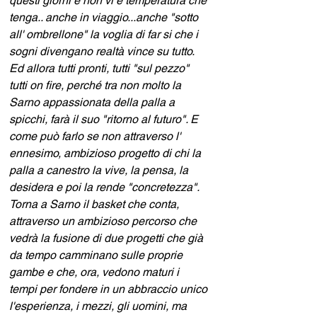
questi giorni e non vi è temperatura che 
tenga.. anche in viaggio...anche "sotto 
all' ombrellone" la voglia di far si che i 
sogni divengano realtà vince su tutto. 
Ed allora tutti pronti, tutti "sul pezzo" 
tutti on fire, perché tra non molto la 
Sarno appassionata della palla a 
spicchi, farà il suo "ritorno al futuro". E 
come può farlo se non attraverso l' 
ennesimo, ambizioso progetto di chi la 
palla a canestro la vive, la pensa, la 
desidera e poi la rende "concretezza". 
Torna a Sarno il basket che conta, 
attraverso un ambizioso percorso che 
vedrà la fusione di due progetti che già 
da tempo camminano sulle proprie 
gambe e che, ora, vedono maturi i 
tempi per fondere in un abbraccio unico 
l'esperienza, i mezzi, gli uomini, ma 