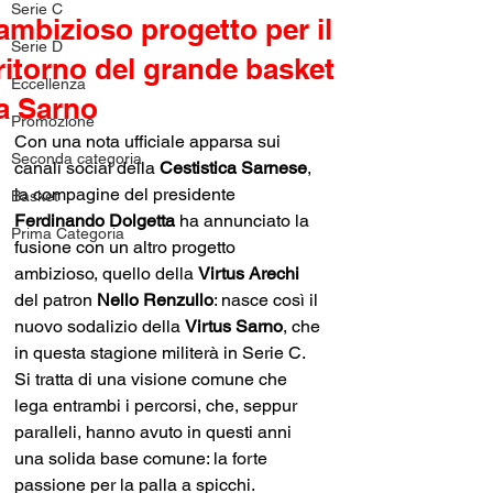
Serie C
ambizioso progetto per il
Serie D
ritorno del grande basket
Eccellenza
a Sarno
Promozione
Con una nota ufficiale apparsa sui 
Seconda categoria
canali social della 
Cestistica Sarnese
, 
la compagine del presidente 
Basket
Ferdinando Dolgetta
 ha annunciato la 
Prima Categoria
fusione con un altro progetto 
ambizioso, quello della 
Virtus Arechi 
del patron 
Nello Renzullo
: nasce così il 
nuovo sodalizio della 
Virtus Sarno
, che 
in questa stagione militerà in Serie C. 
Si tratta di una visione comune che 
lega entrambi i percorsi, che, seppur 
paralleli, hanno avuto in questi anni 
una solida base comune: la forte 
passione per la palla a spicchi. 