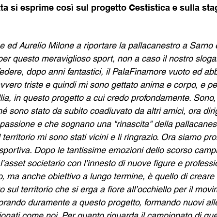
ta si esprime così sul progetto Cestistica e sulla sta
 ed Aurelio Milone a riportare la pallacanestro a Sarno è
er questo meraviglioso sport, non a caso il nostro sloga
Vedere, dopo anni fantastici, il PalaFinamore vuoto ed a
vvero triste e quindi mi sono gettato anima e corpo, e pe
llia, in questo progetto a cui credo profondamente. Sono,
é sono stato da subito coadiuvato da altri amici, ora diri
passione e che sognano una "rinascita" della pallacanes
 territorio mi sono stati vicini e li ringrazio. Ora siamo pro
 sportiva. Dopo le tantissime emozioni dello scorso camp
’asset societario con l’innesto di nuove figure e professio
gno, ma anche obiettivo a lungo termine, è quello di creare
 sul territorio che si erga a fiore all’occhiello per il mov
orando duramente a questo progetto, formando nuovi alle
ionati come noi. Per quanto riguarda il campionato di qu