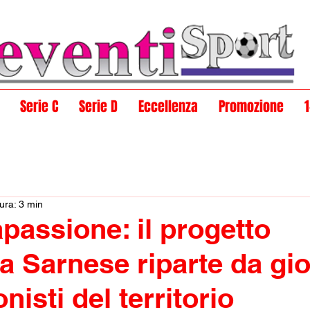
Serie C
Serie D
Eccellenza
Promozione
ura: 3 min
passione: il progetto
ca Sarnese riparte da gi
nisti del territorio