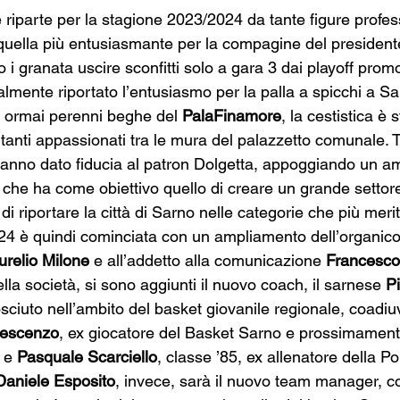
 riparte per la stagione 2023/2024 da tante figure profess
quella più entusiasmante per la compagine del president
o i granata uscire sconfitti solo a gara 3 dai playoff prom
lmente riportato l’entusiasmo per la palla a spicchi a Sa
 ormai perenni beghe del 
PalaFinamore
, la cestistica è 
anti appassionati tra le mura del palazzetto comunale. Ta
 hanno dato fiducia al patron Dolgetta, appoggiando un a
 che ha come obiettivo quello di creare un grande settore
o di riportare la città di Sarno nelle categorie che più merit
4 è quindi cominciata con un ampliamento dell’organico 
urelio Milone
 e all’addetto alla comunicazione 
Francesco
lla società, si sono aggiunti il nuovo coach, il sarnese 
Pi
sciuto nell’ambito del basket giovanile regionale, coadiu
rescenzo
, ex giocatore del Basket Sarno e prossimament
 e 
Pasquale Scarciello
, classe ’85, ex allenatore della Po
Daniele Esposito
, invece, sarà il nuovo team manager, con