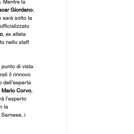
. Mentre la 
scar Giordano
, 
 sarà sotto la 
ufficializzato 
no
, ex atleta 
o nello staff 
punto di vista 
ati il rinnovo 
o dell’esperta 
 
Mario Corvo
, 
rà l’esperto 
 la 
 Sarnese, i 