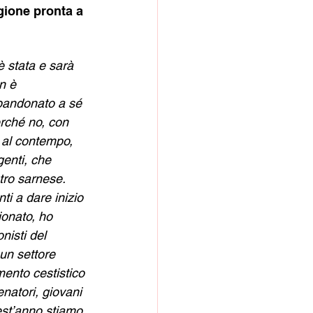
gione pronta a 
 stata e sarà 
n è 
bbandonato a sé 
rché no, con 
 al contempo, 
genti, che 
tro sarnese. 
nti a dare inizio 
ionato, ho 
nisti del 
 un settore 
imento cestistico 
natori, giovani 
est’anno stiamo 