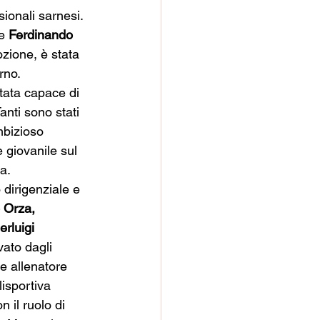
ionali sarnesi. 
e 
Ferdinando 
ozione, è stata 
rno. 
stata capace di 
nti sono stati 
mbizioso 
 giovanile sul 
a. 
dirigenziale e 
 Orza,
erluigi 
vato dagli 
e allenatore 
lisportiva 
 il ruolo di 