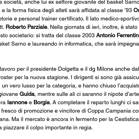
e società, anche lui ex settore giovanile del basket Sarno
e la forma fisica degli atleti sarà affidata al classe ’93 
O
orie e personal trainer certificato. Il lato medico-sportivo
t. 
Roberto Parziale
. Nella giornata di ieri, inoltre, è stato 
o societario: si tratta 
del classe 2003 
Antonio Ferrenti
asket Sarno e laureando in informatica, che sarà impegnat
avoro per il presidente Dolgetta e il dg Milone anche dal 
roster per la nuova stagione. I dirigenti si sono già assicur
, un vero lusso per la categoria, e hanno chiuso l’acquist
 giovane 
Guida
, mentre sulle ali ci saranno il nipote d’arte
ra 
Iannone
 e 
Borgia
. A completare il reparto lunghi ci sa
, fresco di promozione e vincitore di Coppa Campania con
ana. Ma il mercato è ancora in fermento per la Cestistica
a piazzare il colpo importante in regia. 