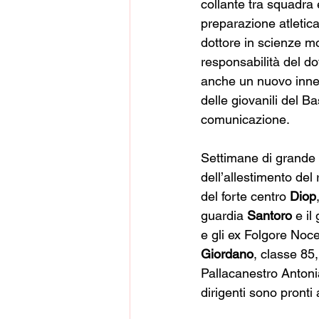
collante tra squadra 
preparazione atletica 
dottore in scienze mot
responsabilità del dot
anche un nuovo innest
delle giovanili del B
comunicazione
.
Settimane di grande l
dell’allestimento del 
del forte centro 
Diop
guardia 
Santoro
 e il
e gli ex Folgore Noce
Giordano
, classe 85
Pallacanestro Antoni
dirigenti sono pronti 