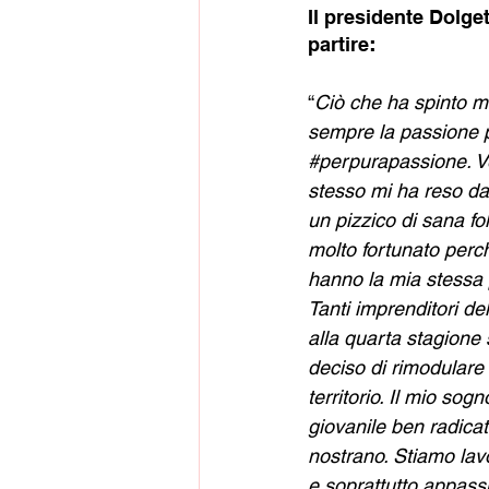
Il presidente Dolget
:
partire
“
Ciò che ha spinto me
sempre la passione p
#perpurapassione
. 
stesso mi ha reso da
un pizzico di sana fo
molto fortunato perch
hanno la mia stessa 
Tanti imprenditori del
alla quarta stagione
deciso di rimodulare l
territorio. Il mio so
giovanile ben radicato
nostrano. Stiamo lav
e soprattutto appass