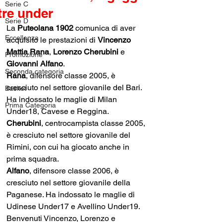
Serie C
tre under
Serie D
La 
Puteolana 1902
 comunica di aver 
Eccellenza
acquisito le prestazioni di 
Vincenzo 
Mattia Rana
, 
Lorenzo Cherubini 
e 
Promozione
Giovanni Alfano
.
Seconda categoria
Rana
, difensore classe 2005, è 
cresciuto nel settore giovanile del Bari. 
Basket
Ha indossato le maglie di Milan 
Prima Categoria
Under18, Cavese e Reggina.
Cherubini
, centrocampista classe 2005, 
è cresciuto nel settore giovanile del 
Rimini, con cui ha giocato anche in 
prima squadra.
Alfano
, difensore classe 2006, è 
cresciuto nel settore giovanile della 
Paganese. Ha indossato le maglie di 
Udinese Under17 e Avellino Under19.
Benvenuti Vincenzo, Lorenzo e 