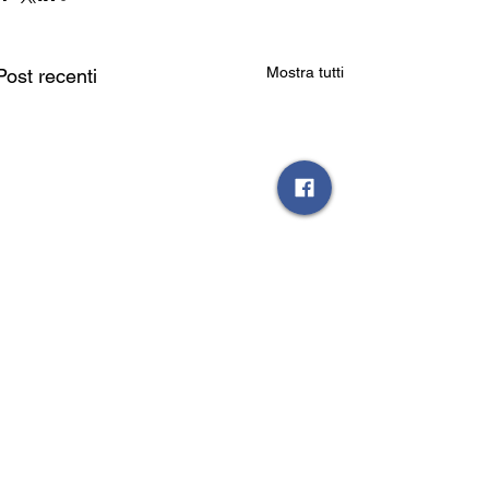
Mostra tutti
Post recenti
Commenti