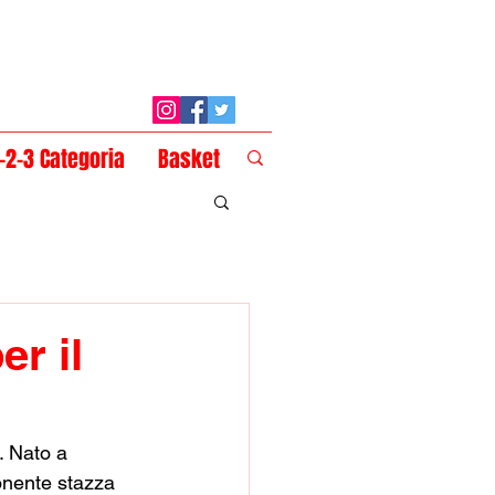
1-2-3 Categoria
Basket
r il
 Nato a  
onente stazza 