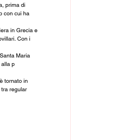
a, prima di 
b con cui ha 
era in Grecia e 
illari. Con i 
 Santa Maria 
 alla p
è tornato in 
tra regular 