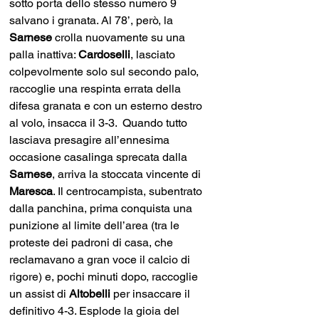
sotto porta dello stesso numero 9 
salvano i granata. Al 78’, però, la 
Sarnese 
crolla nuovamente su una 
palla inattiva: 
Cardoselli
, lasciato 
colpevolmente solo sul secondo palo, 
raccoglie una respinta errata della 
difesa granata e con un esterno destro 
al volo, insacca il 3-3.  Quando tutto 
lasciava presagire all’ennesima 
occasione casalinga sprecata dalla 
Sarnese
, arriva la stoccata vincente di 
Maresca
. Il centrocampista, subentrato 
dalla panchina, prima conquista una 
punizione al limite dell’area (tra le 
proteste dei padroni di casa, che 
reclamavano a gran voce il calcio di 
rigore) e, pochi minuti dopo, raccoglie 
un assist di 
Altobelli 
per insaccare il 
definitivo 4-3. Esplode la gioia del 