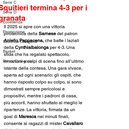
Serie C
Squitieri termina 4-3 per i
Serie D
granata
Eccellenza
Il 2025 si apre con una vittoria 
Promozione
pirotecnica della 
Sarnese 
del patron 
Aniello Pappacena,
 che batte i laziali 
Seconda categoria
della 
Cynthialbalonga 
per 4-3.
Una 
Basket
sfida che
ha regalato spettacolo, 
emozioni e colpi di scena fino all’ultimo 
Prima Categoria
istante della contesa. Una gara vivace, 
aperta ad ogni scenario: gli ospiti, che 
hanno risposto colpo su colpo, si sono 
dimostrati sempre pericolosi e 
propositivi, mentre i padroni di casa, 
più accorti, hanno sfruttato al meglio le 
ripartenze. La vittoria, firmata da un 
goal di 
Maresca 
nei minuti finali, 
consente ai ragazzi di mister 
Cavallaro 