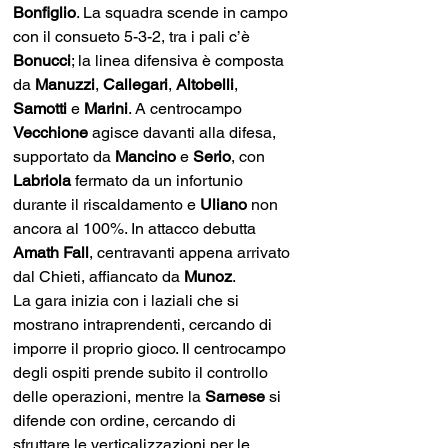
Bonfiglio
. La squadra scende in campo 
con il consueto 5-3-2, tra i pali c’è 
Bonucci
; la linea difensiva è composta 
da 
Manuzzi
, 
Callegari
, 
Altobelli
, 
Samotti 
e 
Marini
. A centrocampo 
Vecchione 
agisce davanti alla difesa, 
supportato da 
Mancino 
e 
Serio
, con 
Labriola 
fermato da un infortunio 
durante il riscaldamento e 
Uliano 
non 
ancora al 100%. In attacco debutta 
Amath Fall
, centravanti appena arrivato 
dal Chieti, affiancato da 
Munoz
.
La gara inizia con i laziali che si 
mostrano intraprendenti, cercando di 
imporre il proprio gioco. Il centrocampo 
degli ospiti prende subito il controllo 
delle operazioni, mentre la 
Sarnese
 si 
difende con ordine, cercando di 
sfruttare le verticalizzazioni per le 