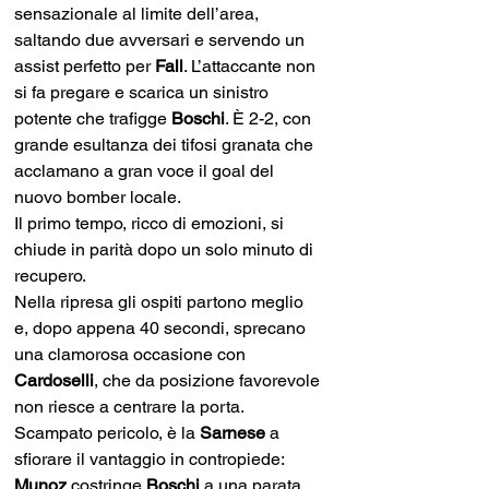
sensazionale al limite dell’area, 
saltando due avversari e servendo un 
assist perfetto per 
Fall
. L’attaccante non 
si fa pregare e scarica un sinistro 
potente che trafigge 
Boschi
. È 2-2, con 
grande esultanza dei tifosi granata che 
acclamano a gran voce il goal del 
nuovo bomber locale.
Il primo tempo, ricco di emozioni, si 
chiude in parità dopo un solo minuto di 
recupero.
Nella ripresa gli ospiti partono meglio 
e, dopo appena 40 secondi, sprecano 
una clamorosa occasione con 
Cardoselli
, che da posizione favorevole 
non riesce a centrare la porta. 
Scampato pericolo, è la 
Sarnese 
a 
sfiorare il vantaggio in contropiede: 
Munoz 
costringe 
Boschi 
a una parata 