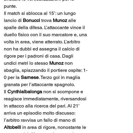
punte.
Il match si sblocca al 15’: un lungo 
lancio di 
Bonucci 
trova 
Munoz 
alle 
spalle della difesa. L’attaccante vince il 
duello fisico con il suo marcatore e, una 
volta in area, viene atterrato. L’arbitro 
non ha dubbi ed assegna il calcio di 
rigore per i padroni di casa. Dagli 
undici metri lo stesso 
Munoz 
non 
sbaglia, spiazzando il portiere ospite: 1-
0 per la 
Sarnese
. Terzo gol in maglia 
granata per l’attaccante spagnolo.
Il 
Cynthialbalonga 
non si scompone e 
reagisce immediatamente, riversandosi 
in attacco alla ricerca del pari. Al 21’ 
arriva un episodio molto discusso: 
l’arbitro ravvisa un fallo di mano di 
Altobelli 
in area di rigore, nonostante le 