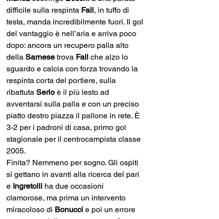
difficile sulla respinta 
Fall
, in tuffo di 
testa, manda incredibilmente fuori. Il gol 
del vantaggio è nell’aria e arriva poco 
dopo: ancora un recupero palla alto 
della 
Sarnese 
trova 
Fall 
che alzo lo 
sguardo e calcia con forza trovando la 
respinta corta del portiere, sulla 
ribattuta 
Serio 
è il più lesto ad 
avventarsi sulla palla e con un preciso 
piatto destro piazza il pallone in rete. È 
3-2 per i padroni di casa, primo gol 
stagionale per il centrocampista classe 
2005.
Finita? Nemmeno per sogno. Gli ospiti 
si gettano in avanti alla ricerca del pari 
e 
Ingretolli 
ha due occasioni 
clamorose, ma prima un intervento 
miracoloso di 
Bonucci 
e poi un errore 