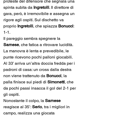
proteste del difensore che segnala una 
spinta subita da 
Ingretolli
. Il direttore di 
gara, però, è irremovibile e assegna un 
rigore agli ospiti. Sul dischetto va 
proprio 
Ingretolli
, che spiazza 
Bonucci
: 
1-1.
Il pareggio sembra spegnere la 
Sarnese
, che fatica a ritrovare lucidità. 
La manovra è lenta e prevedibile, le 
punte ricevono pochi palloni giocabili. 
Al 33’ arriva un’altra doccia fredda per i 
padroni di casa: un cross dalla destra 
non viene trattenuto da 
Bonucci
, la 
palla finisce sui piedi di 
Simonetti
, che 
da pochi passi insacca il gol del 2-1 per 
gli ospiti.
Nonostante il colpo, la 
Sarnese 
reagisce al 35’: 
Serio
, tra i migliori in 
campo, realizza una giocata 