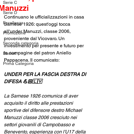
Serie C
Manuzzi
Serie D
Continuano le ufficializzazioni in casa 
Eccellenza
Sarnese 1926: quest'oggi tocca 
all'under Manuzzi, classe 2006, 
Promozione
proveniente dal Vicovaro. Un 
Seconda categoria
investimento per presente e futuro per 
la compagine del patron Aniello 
Basket
Pappacena. Il comunicato:
Prima Categoria
UNDER PER LA FASCIA DESTRA DI 
DIFESA 💪🏻🇱🇻
La Sarnese 1926 comunica di aver 
acquisito il diritto alle prestazioni 
sportive del difensore destro Michael 
Manuzzi classe 2006 cresciuto nei 
settori giovanili di Campobasso e 
Benevento, esperienza con l'U17 della 