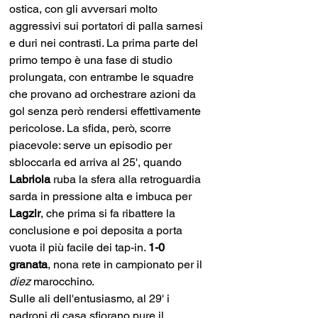
ostica, con gli avversari molto 
aggressivi sui portatori di palla sarnesi 
e duri nei contrasti. La prima parte del 
primo tempo è una fase di studio 
prolungata, con entrambe le squadre 
che provano ad orchestrare azioni da 
gol senza però rendersi effettivamente 
pericolose. La sfida, però, scorre 
piacevole: serve un episodio per 
sbloccarla ed arriva al 25', quando 
Labriola 
ruba la sfera alla retroguardia 
sarda in pressione alta e imbuca per 
Lagzir
, che prima si fa ribattere la 
conclusione e poi deposita a porta 
vuota il più facile dei tap-in. 
1-0 
granata
, nona rete in campionato per il 
diez
 marocchino.
Sulle ali dell'entusiasmo, al 29' i 
padroni di casa sfiorano pure il 