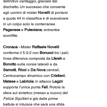
definitivo vantaggio, glaciale dal 
dischetto. Un successo che consente 
agli uomini di mister 
Novelli 
di portarsi 
a quota 44 in classifica e di scavalcare 
in un colpo solo le conterranee 
Paganese 
e 
Puteolana
, entrambe 
sconfitte.
Cronaca - 
Mister 
Raffaele Novelli
conferma il 5-3-2 con 
Bonucci 
tra i pali; 
linea difensiva composta da 
Lfareh 
e 
Bonotto 
sulle corsie laterali e da 
Samotti
, 
Ricci 
e 
Da Nova
 centrali. 
Centrocampo dinamico con 
Cristiani
, 
Matese 
e 
Labriola
; in attacco 
Lagzir 
supporta l'unica punta 
Fall
. Rotola la 
sfera sul sintetico (messo a nuovo) del 
Felice Squitieri
 e già dalle prime 
battute si intuisce che sarà una sfida 