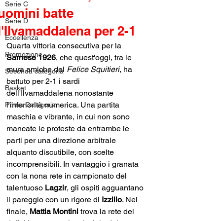
Serie C
uomini batte
Serie D
l'Ilvamaddalena per 2-1
Eccellenza
Quarta vittoria consecutiva per la 
Promozione
Sarnese 1926
, che quest'oggi, tra le 
mura amiche del 
Felice Squitieri
, ha 
Seconda categoria
battuto per 2-1 i sardi 
Basket
dell'Ilvamaddalena nonostante 
l'inferiorità numerica. Una partita 
Prima Categoria
maschia e vibrante, in cui non sono 
mancate le proteste da entrambe le 
parti per una direzione arbitrale 
alquanto discutibile, con scelte 
incomprensibili. In vantaggio i granata 
con la nona rete in campionato del 
talentuoso 
Lagzir
, gli ospiti agguantano 
il pareggio con un rigore di 
Izzillo
. Nel 
finale, 
Mattia Montini 
trova la rete del 