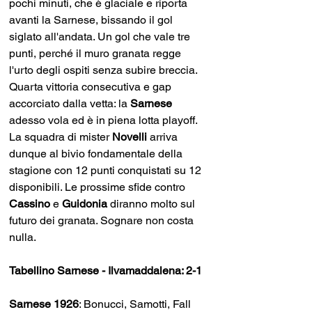
pochi minuti, che è glaciale e riporta 
avanti la Sarnese, bissando il gol 
siglato all'andata. Un gol che vale tre 
punti, perché il muro granata regge 
l'urto degli ospiti senza subire breccia. 
Quarta vittoria consecutiva e gap 
accorciato dalla vetta: la 
Sarnese 
adesso vola ed
è in piena lotta playoff. 
La squadra di mister 
Novelli 
arriva 
dunque al bivio fondamentale della 
stagione con 12 punti conquistati su 12 
disponibili. Le prossime sfide contro 
Cassino 
e 
Guidonia 
diranno molto sul 
futuro dei granata. Sognare non costa 
nulla.
Tabellino Sarnese - Ilvamaddalena: 2-1
Sarnese 1926
: Bonucci, Samotti, Fall 