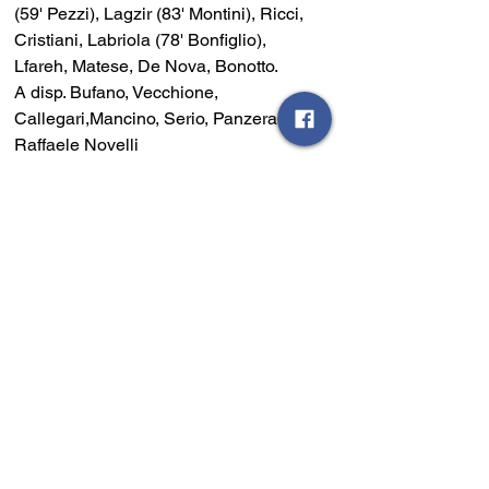
(59' Pezzi), Lagzir (83' Montini), Ricci, 
Cristiani, Labriola (78' Bonfiglio), 
Lfareh, Matese, De Nova, Bonotto. 
A disp. Bufano, Vecchione, 
Callegari,Mancino, Serio, Panzera. All. 
Raffaele Novelli
Ilvamaddalena
: Manis, Vitelli (76' Poli), 
Di Pietro, Bonu, Lobrano (59' Martinoli), 
Izzillo (64' Tesija), Okitokandjo (84' 
Aloia), Attili, Dessena, Bolo (74' 
Touray), Nana.
A disp. Vlasceanu, Glino, Bello, Furijan. 
All. Sandro Acciaro.
Marcatori
: 25' Lagzir (S), 53' Izzillo rig 
(I), 89' Montini rig. (S)
Arbitro
: signor Aronne della sezione di 
Roma 1.