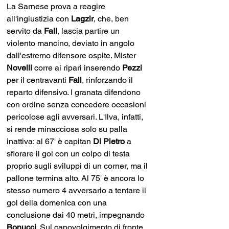
La Sarnese prova a reagire 
all'ingiustizia con 
Lagzir
, che, ben 
servito da 
Fall
, lascia partire un 
violento mancino, deviato in angolo 
dall'estremo difensore ospite. Mister 
Novelli 
corre ai ripari inserendo 
Pezzi 
per il centravanti 
Fall
, rinforzando il 
reparto difensivo. I granata difendono 
con ordine senza concedere occasioni 
pericolose agli avversari. L'Ilva, infatti, 
si rende minacciosa solo su palla 
inattiva: al 67' è capitan 
Di Pietro
 a 
sfiorare il gol con un colpo di testa 
proprio sugli sviluppi di un corner, ma il 
pallone termina alto. Al 75' è ancora lo 
stesso numero 4 avversario a tentare il 
gol della domenica con una 
conclusione dai 40 metri, impegnando 
Bonucci
. Sul capovolgimento di fronte, 