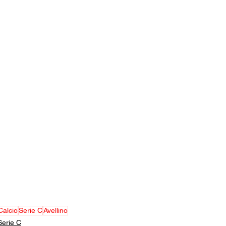
Calcio
Serie C
Avellino
Serie C