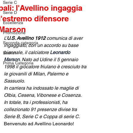
Serie C
pali: l'Avellino ingaggia
Serie D
l'estremo difensore
Eccellenza
Marson
Promozione
L’
U.S. Avellino 1912
 comunica di aver 
Seconda categoria
ingaggiato, con un accordo su base 
biennale, il calciatore 
Leonardo 
Basket
Marson
. Nato ad Udine il 5 gennaio 
Prima Categoria
1998 il giocatore friulano è cresciuto tra 
le giovanili di Milan, Palermo e 
Sassuolo. 
In carriera ha indossato le maglie di 
Olbia, Cesena, Vibonese e Cosenza.
In totale, tra i professionisti, ha 
collezionato 91 presenze divise tra 
Serie B, Serie C e Coppa di serie C. 
Benvenuto ad Avellino Leonardo!