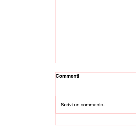
Commenti
Scrivi un commento...
Coppa Italia Dilettanti:
Sarnese - Ebolitana, 23
agosto ore 16,00