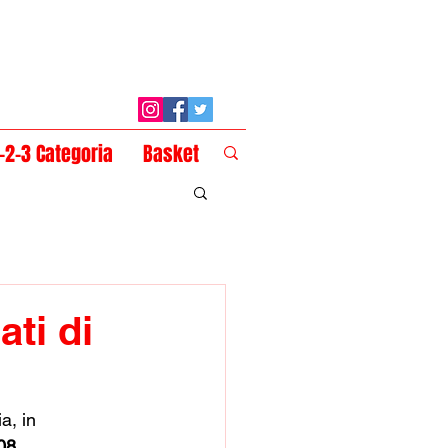
1-2-3 Categoria
Basket
ti di
a, in 
08
. 