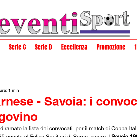
Serie C
Serie D
Eccellenza
Promozione
ura: 1 min
rnese - Savoia: i convoca
govino
 diramato la lista dei convocati  per il match di Coppa Itali
agosto al Felice Squitieri di Sarno, contro il 
Savoia 19