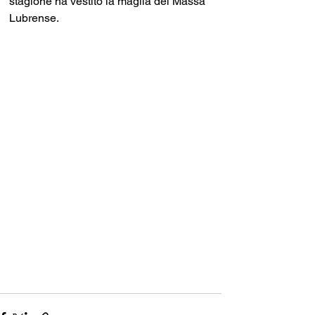
stagione ha vestito la maglia del Massa 
Lubrense.