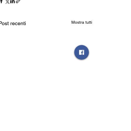
Mostra tutti
Post recenti
Commenti