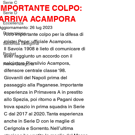
Serie C
IMPORTANTE COLPO:
Serie D
ARRIVA ACAMPORA
Eccellenza
Aggiornamento:
26 lug 2023
Promozione
Altro importante colpo per la difesa di 
mister Pepe: ufficiale Acampora.
Seconda categoria
Il Savoia 1908 è lieto di comunicare di 
Basket
aver raggiunto un accordo con il 
calciatore Piersilvio Acampora, 
Prima Categoria
difensore centrale classe ‘98.
Giovanili del Napoli prima del 
passaggio alla Paganese. Importante 
esperienza in Primavera A in prestito 
allo Spezia, poi ritorno a Pagani dove 
trova spazio in prima squadra in Serie 
C dal 2017 al 2020. Tanta esperienza 
anche in Serie D con le maglie di 
Cerignola e Sorrento. Nell’ultima 