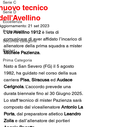
Serie C
nuovo tecnico
Serie D
dell'Avellino
Eccellenza
Aggiornamento:
21 set 2023
Promozione
L’
Us Avellino 1912
 è lieta di 
comunicare di aver affidato l’incarico di 
Seconda categoria
allenatore della prima squadra a mister 
Basket
Michele Pazienza
. 
Prima Categoria
Nato a San Severo (FG) il 5 agosto 
1982, ha guidato nel corso della sua 
carriera 
Pisa
, 
Siracusa 
ed 
Audace 
Cerignola
. L’accordo prevede una 
durata biennale fino al 30 Giugno 2025. 
Lo staff tecnico di mister Pazienza sarà 
composto dal viceallenatore 
Antonio La 
Porta
, dal preparatore atletico 
Leandro 
Zoila
 e dall’allenatore dei portieri 