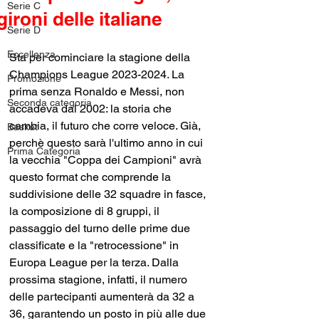
Serie C
gironi delle italiane
Serie D
Eccellenza
Sta per cominciare la stagione della 
Champions League 2023-2024. La 
Promozione
prima senza Ronaldo e Messi, non 
Seconda categoria
accadeva dal 2002: la storia che 
cambia, il futuro che corre veloce. Già, 
Basket
perchè questo sarà l'ultimo anno in cui 
Prima Categoria
la vecchia "Coppa dei Campioni" avrà 
questo format che comprende la 
suddivisione delle 32 squadre in fasce, 
la composizione di 8 gruppi, il 
passaggio del turno delle prime due 
classificate e la "retrocessione" in 
Europa League per la terza. Dalla 
prossima stagione, infatti, il numero 
delle partecipanti aumenterà da 32 a 
36, garantendo un posto in più alle due 