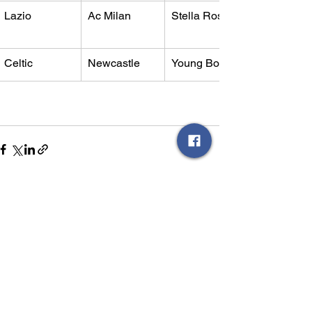
Lazio
Ac Milan
​Stella Rossa
Celtic
Newcastle
​Young Boys
Mostra tutti
Post recenti