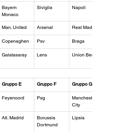
Bayern 
​Siviglia
Napoli
Monaco
​Man. United
​Arsenal
​Real Madrid
​Copenaghen
​Psv 
​Braga
​Galatasaray
​Lens
Union Berlino
Gruppo E
Gruppo F
Gruppo G
Feyenoord
​Psg
​Manchester 
City
​Atl. Madrid
​Borussia 
Lipsia
Dortmund