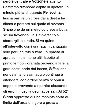
però è centrale e 
Volzone
 è attento. 
L’estremo difensore ospite si ripeterà un 
minuto più tardi quando 
Pellecchia
lascia partire un cross dalla destra tra 
difesa e portiere sul quale si avventa 
Siano
 che da un metro colpisce a botta 
sicura trovando il n.1 avversario a 
sbarrargli la strada. Si va quindi 
all’intervallo con i granata in vantaggio 
solo per una rete a zero. La ripresa si 
apre con ritmi meno alti rispetto al 
primo tempo: i granata provano a fare la 
gara costruendo dal basso, 
Giffoni
 che 
nonostante lo svantaggio continua a 
difendersi con ordine senza scoprirsi 
troppe e provando a ripartire sfruttando 
gli errori in uscita degli avversari. Al 52’ 
Siano
 approfitta di una respinta corta al 
limite dell’area di rigore e prova a 