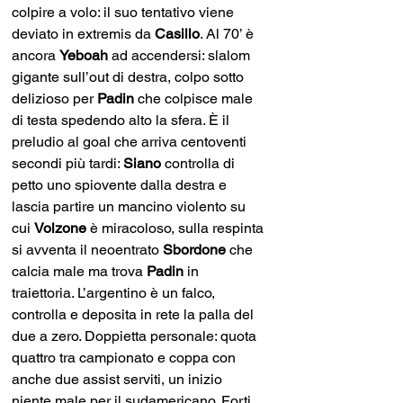
colpire a volo: il suo tentativo viene 
deviato in extremis da 
Casillo
. Al 70’ è 
ancora 
Yeboah
 ad accendersi: slalom 
gigante sull’out di destra, colpo sotto 
delizioso per 
Padin
 che colpisce male 
di testa spedendo alto la sfera. È il 
preludio al goal che arriva centoventi 
secondi più tardi: 
Siano
 controlla di 
petto uno spiovente dalla destra e 
lascia partire un mancino violento su 
cui 
Volzone
 è miracoloso, sulla respinta 
si avventa il neoentrato 
Sbordone
 che 
calcia male ma trova 
Padin
 in 
traiettoria. L’argentino è un falco, 
controlla e deposita in rete la palla del 
due a zero. Doppietta personale: quota 
quattro tra campionato e coppa con 
anche due assist serviti, un inizio 
niente male per il sudamericano. Forti 