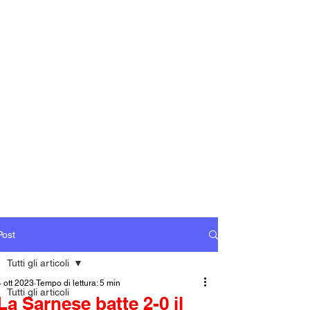
Post
Tutti gli articoli
4 ott 2023
Tempo di lettura: 5 min
Tutti gli articoli
La Sarnese batte 2-0 il