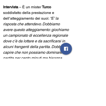
Intervista
 – È un mister
 Turco
soddisfatto della prestazione e 
dell’atteggiamento dei suoi: 
“E’ la 
risposta che attendevo. Dobbiamo 
avere questo atteggiamento: giochiamo 
un campionato di eccellenza regionale 
dove c’è da lottare e da sacrificarsi in 
alcuni frangenti della partita. Dobbiamo 
capire che non possiamo dominare la 
partita per cento minuti ma bisogna 
avere l’umiltà di farlo insieme. Oggi, gli 
avversari schieravano elementi di 
spessore come Chiavazzo, Volzone, 
Signorelli, Arzeo: bisogna avere questo 
atteggiamento più battagliero, più 
intenso. Bisogna saper soffrire”.
Sarnese Giffoni Sei Casali 2-0 