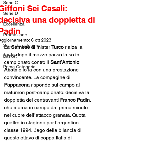
Serie C
Giffoni Sei Casali:
Serie D
decisiva una doppietta di
Eccellenza
Padin
Promozione
Aggiornamento:
6 ott 2023
Seconda categoria
La 
Sarnese
 di mister 
Turco
 rialza la 
testa dopo il mezzo passo falso in 
Basket
campionato contro il 
Sant’Antonio 
Prima Categoria
Abate
 e lo fa con una prestazione 
convincente. La compagine di 
Pappacena
 risponde sul campo ai 
malumori post-campionato: decisiva la 
doppietta del centravanti 
Franco Padin
, 
che ritorna in campo dal primo minuto 
nel cuore dell’attacco granata. Quota 
quattro in stagione per l’argentino 
classe 1994. L’ago della bilancia di 
questo ottavo di coppa Italia di 