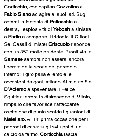
Corticchia
, con capitan 
Cozzolino
 e 
Fabio Siano
 ad agire ai suoi lati. Sugli 
esterni la fantasia di 
Pellecchia
 a 
destra, l’esplosività di 
Yeboah
 a sinistra 
e 
Padin
 a comporre il tridente. Il Giffoni 
Sei Casali di mister 
Criscuolo
 risponde 
con un 352 molto prudente. Pronti via la 
Sarnese
 sembra non essersi ancora 
liberata delle scorie del pareggio 
interno: il giro palla è lento e le 
occasioni da goal latitano. Al minuto 8 è 
D’Acierno
 a spaventare il Felice 
Squitieri: errore in disimpegno di 
Vitolo
, 
rimpallo che favorisce l’attaccante 
ospite che di punta scalda i guantoni di 
Maiellaro
. Al 14’ prima occasione per i 
padroni di casa: sugli sviluppi di un 
calcio da fermo, 
Corticchia
 lascia 