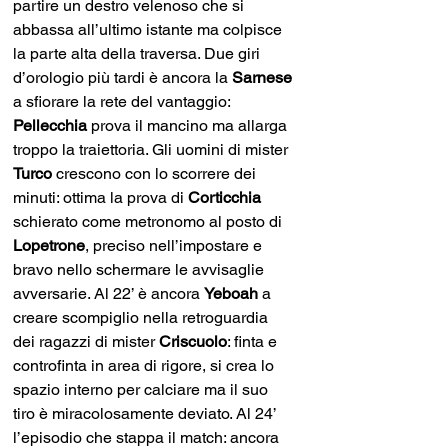
partire un destro velenoso che si 
abbassa all’ultimo istante ma colpisce 
la parte alta della traversa. Due giri 
d’orologio più tardi è ancora la 
Sarnese
a sfiorare la rete del vantaggio: 
Pellecchia
 prova il mancino ma allarga 
troppo la traiettoria. Gli uomini di mister 
Turco
 crescono con lo scorrere dei 
minuti: ottima la prova di 
Corticchia
schierato come metronomo al posto di 
Lopetrone
, preciso nell’impostare e 
bravo nello schermare le avvisaglie 
avversarie. Al 22’ è ancora 
Yeboah
 a 
creare scompiglio nella retroguardia 
dei ragazzi di mister 
Criscuolo
: finta e 
controfinta in area di rigore, si crea lo 
spazio interno per calciare ma il suo 
tiro è miracolosamente deviato. Al 24’ 
l’episodio che stappa il match: ancora 