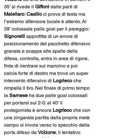
35’ si rivede il 
Giffoni
 dalle parti di 
Maiellaro
: 
Casillo
 ci prova di testa ma 
l’estremo difensore locale è attento. Al 
39’ colossale palla goal per il pareggio: 
Signorelli
 approfitta di un errore di 
posizionamento del pacchetto difensivo 
granata e scappa alle spalle della 
difesa, controlla, entra in area di rigore, 
finta di rientrare sul mancino e poi 
calcia forte di destro ma trova un super 
intervento difensivo di 
Logrieco
 che 
rimpalla il tiro. Nel finale di primo tempo 
la 
Sarnese
 ha due palle goal colossali 
per portarsi sul 2-0: al 40’ il 
protagonista è ancora 
Logrieco
 che con 
una zingarata partita dalla propria metà 
campo si invola verso lo specchio della 
porta difeso da 
Volzone
, il tentativo 