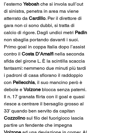
l’esterno 
Yeboah
 che si invola sull’out 
di sinistra, penetra in area ma viene 
atterrato da 
Cardillo
. Per il direttore di 
gara non ci sono dubbi, si tratta di 
calcio di rigore. Dagli undici metri 
Padin
non sbaglia portando davanti i suoi. 
Primo goal in coppa Italia dopo l’assist 
contro il 
Costa D’Amalfi
 nella seconda 
sfida del girone L. È la scintilla scaccia 
fantasmi: nemmeno due minuti più tardi 
i padroni di casa sfiorano il raddoppio 
con 
Pellecchia
, il suo mancino però è 
debole e 
Volzone
 blocca senza patemi. 
Il n. 17 granata flirta con il goal e quasi 
riesce a centrare il bersaglio grosso al 
33’ quando ben servito da capitan 
Cozzolino
 sul filo del fuorigioco lascia 
partire un fendente che impegna 
Volzone
 ad una deviazione in corner. Al 