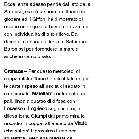
Eccellenza adesso pende dal lato della 
Sarnese, ma c’è ancora un ritorno da 
giocare ed il Giffoni ha dimostrato di 
essere una squadra ben organizzata e 
con individualità di alto rilievo. Da 
domani, comunque, testa al Salernum 
Baronissi per riprendere la marcia 
anche in campionato.
Cronaca
 – Per questo mercoledì di 
coppa mister 
Turco
 ha mischiato un po’ 
le carte rispetto all’uscita di sabato in 
campionato: 
Maiellaro
 confermato tra i 
pali, linea a quattro di difesa con 
Losasso
 e 
Logrieco
 sugli esterni, in 
difesa torna 
Ciampi
 dal primo minuto 
(esordio in coppa) affiancato da 
Vitolo
(che salterà il prossimo turno per 
squalifica). Mediana guidata da 