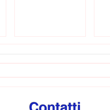
Lavorate Calcio pronto
Il p
all'esordio in Prima
Lavo
Categoria: sabato la sfida
con l'Olympic Salerno
Contatti