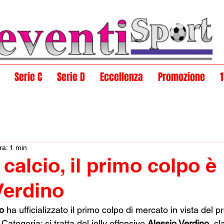
Serie C
Serie D
Eccellenza
Promozione
ra: 1 min
calcio, il primo colpo è
Verdino
o 
ha ufficializzato il primo colpo di mercato in vista del 
ategoria: si tratta del jolly offensivo 
Alessio Verdino
, c