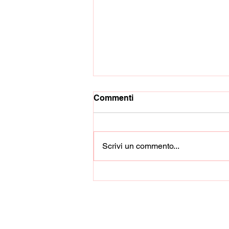
Commenti
Scrivi un commento...
Buona la seconda per il
Lavorate Calcio, battuto 1-0
il Cava United