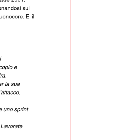
onandosi sul 
uonocore. E' il 
!
copio e 
ra.
r la sua 
'attacco, 
e uno sprint 
 Lavorate 