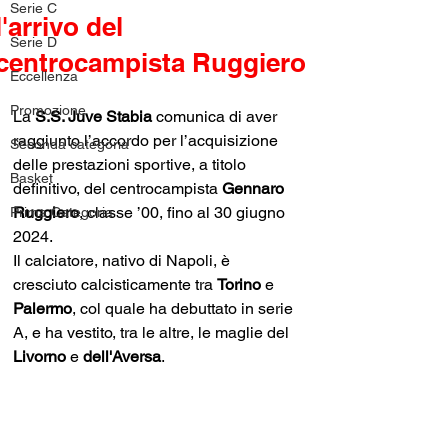
Serie C
l'arrivo del
Serie D
centrocampista Ruggiero
Eccellenza
Promozione
La 
S.S. Juve Stabia
 comunica di aver 
raggiunto l’accordo per l’acquisizione 
Seconda categoria
delle prestazioni sportive, a titolo 
Basket
definitivo, del centrocampista 
Gennaro 
Ruggiero
, classe ’00, fino al 30 giugno 
Prima Categoria
2024.
Il calciatore, nativo di Napoli, è 
cresciuto calcisticamente tra 
Torino 
e 
Palermo
, col quale ha debuttato in serie 
A, e ha vestito, tra le altre, le maglie del 
Livorno 
e 
dell'Aversa
.