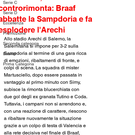
Serie C
controrimonta: Braaf
Serie D
abbatte la Sampdoria e fa
Eccellenza
esplodere l'Arechi
Promozione
Allo stadio Arechi di Salerno, la 
Seconda categoria
Salernitana si impone per 3-2 sulla 
Sampdoria al termine di una gara ricca 
Basket
di emozioni, ribaltamenti di fronte, e 
Prima Categoria
colpi di scena. La squadra di mister 
Martusciello, dopo essere passata in 
vantaggio al primo minuto con Simy, 
subisce la rimonta blucerchiata con 
due gol degli ex granata Tutino e Coda. 
Tuttavia, i campani non si arrendono e, 
con una reazione di carattere, riescono 
a ribaltare nuovamente la situazione 
grazie a un colpo di testa di Valencia e 
alla rete decisiva nel finale di Braaf, 