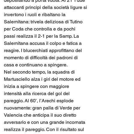
depositando a porta vuota. Al 21' i due 
attaccanti principi della società ligure si 
invertono i ruoli e ribaltano la 
Salernitana: trivela deliziosa di Tutino 
per Coda che controlla e da pochi 
passi realizza il 2-1 per la Samp. La 
Salernitana accusa il colpo e fatica a 
reagire. I blucerchiati approfittano del 
momento di difficoltà dei padroni di 
casa e continuano a spingere. 
Nel secondo tempo, la squadra di 
Martusciello alza i giri del motore ed 
inizia a spingere con maggiore 
intensità alla ricerca del gol del 
pareggio. Al 60’, l’Arechi esplode 
nuovamente: gran palla di Verde per 
Valencia che anticipa il suo diretto 
avversario e con una grande incornata 
realizza il pareggio. Con il risultato sul 