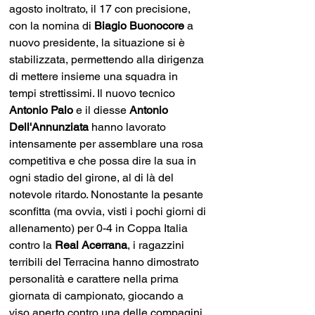
agosto inoltrato, il 17 con precisione, 
con la nomina di 
Biagio Buonocore
 a 
nuovo presidente, la situazione si è 
stabilizzata, permettendo alla dirigenza 
di mettere insieme una squadra in 
tempi strettissimi. Il nuovo tecnico 
Antonio Palo
 e il diesse 
Antonio 
Dell'Annunziata
 hanno lavorato 
intensamente per assemblare una rosa 
competitiva e che possa dire la sua in 
ogni stadio del girone, al di là del 
notevole ritardo. Nonostante la pesante 
sconfitta (ma ovvia, visti i pochi giorni di 
allenamento) per 0-4 in Coppa Italia 
contro la 
Real Acerrana
, i ragazzini 
terribili del Terracina hanno dimostrato 
personalità e carattere nella prima 
giornata di campionato, giocando a 
viso aperto contro una delle compagini 