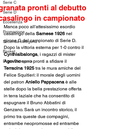
Serie C
granata pronti al debutto
Serie D
casalingo in campionato
Eccellenza
Manca poco all'attesissimo esordio 
Promozione
casalingo della 
Sarnese 1926
 nel 
girone G del campionato di Serie D. 
Seconda categoria
Dopo la vittoria esterna per 1-0 contro il 
Basket
Cynthialbalonga
, i ragazzi di mister 
Agovino 
sono pronti a sfidare il 
Prima Categoria
Terracina 1925
 tra le mura amiche del 
Felice Squitieri: il morale degli uomini 
del patron 
Aniello Pappacena 
è alle 
stelle dopo la bella prestazione offerta 
in terra laziale che ha consentito di 
espugnare il Bruno Abbatini di 
Genzano. Sarà un incontro storico, il 
primo tra queste due compagini, 
entrambe neopromosse ed entrambe 