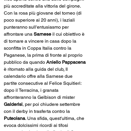
più accreditate alla vittoria del girone. 
Con la rosa più giovane del torneo (di 
poco superiore ai 20 anni), i laziali 
punteranno sull'entusiasmo per 
affrontare una 
Sarnese 
il cui obiettivo è 
di tornare a vincere in casa dopo la 
sconfitta in Coppa Italia contro la 
Paganese, la prima di fronte al proprio 
pubblico da quando 
Aniello Pappacena 
è ritornato alla guida del club
.
 Il 
calendario offre alla Sarnese due 
partite consecutive al Felice Squitieri: 
dopo il Terracina, i granata 
affronteranno la Gelbison di mister 
Galderisi
, per poi chiudere settembre 
con il derby in trasferta contro la 
Puteolana
. Una sfida, quest'ultima, che 
evoca dolcissimi ricordi ai tifosi 