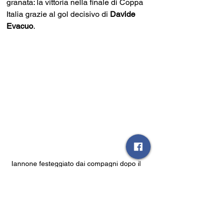
granata: la vittoria nella finale di Coppa 
Italia grazie al gol decisivo di 
Davide 
Evacuo
.
Iannone festeggiato dai compagni dopo il 
calcio di rigore segnato
Credits foto: account facebook Sarnese 
1926